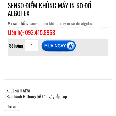
SENSO ĐIỀM KHÔNG MÁY IN SƠ ĐỒ
ALGOTEX
Mã sản phẩm
senso-diem-khong-may-in-so-do-algotex
Liên hệ: 093.415.8968
Số lượng
- Xuất sứ ITALYA
- Bảo hành 6 tháng kể từ ngày lắp ráp
Trở lại