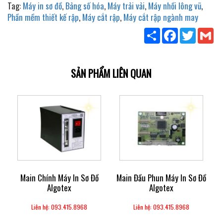
Tag:
Máy in sơ đồ
,
Bảng số hóa
,
Máy trải vải
,
Máy nhồi lông vũ
,
Phần mềm thiết kế rập
,
Máy cắt rập
,
Máy cắt rập ngành may
Share
Facebook
Twitter
Gm
SẢN PHẨM LIÊN QUAN
Main Chính Máy In Sơ Đồ
Main Đầu Phun Máy In Sơ Đồ
Algotex
Algotex
Liên hệ: 093.415.8968
Liên hệ: 093.415.8968