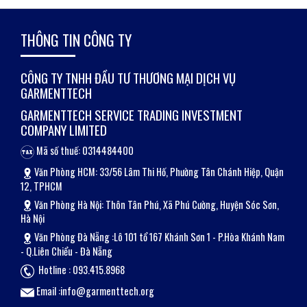
THÔNG TIN CÔNG TY
CÔNG TY TNHH ĐẦU TƯ THƯƠNG MẠI DỊCH VỤ
GARMENTTECH
GARMENTTECH SERVICE TRADING INVESTMENT
COMPANY LIMITED
Mã số thuế: 0314484400
Văn Phòng HCM: 33/56 Lâm Thi Hố, Phường Tân Chánh Hiệp, Quận
12, TPHCM
Văn Phòng Hà Nội: Thôn Tân Phú, Xã Phú Cường, Huyện Sóc Sơn,
Hà Nội
Văn Phòng Đà Nẵng :Lô 101 tổ 167 Khánh Sơn 1 - P.Hòa Khánh Nam
- Q.Liên Chiểu - Đà Nẵng
Hotline : 093.415.8968
Email :info@garmenttech.org