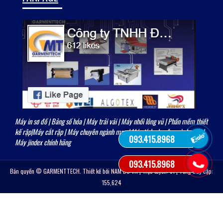
Máy in sơ đồ
|
Bảng số hóa
|
Máy trải vải
| Máy nhồi lông vũ | Phần mềm thiết
kế rập|
Máy cắt rập
|
Máy chuyên ngành may
|
Máy tính chuyên ngành may
|
093.415.8968
Máy jindex chính hãng
093.415.8968
Bản quyền © GARMENTTECH. Thiết kế bởi
NAM BO VN
| Trực tuyến: 51 | Tổng truy cập:
155,624