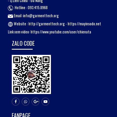
- Q.Liên Chiểu - Đà Nẵng
Hotline : 093.415.8968
Email :info@garmenttech.org
Website :
http://garmenttech.org
-
https://mayinsodo.net
Link xem video:
https://www.youtube.com/user/chienata
ZALO CODE
FANPAGE