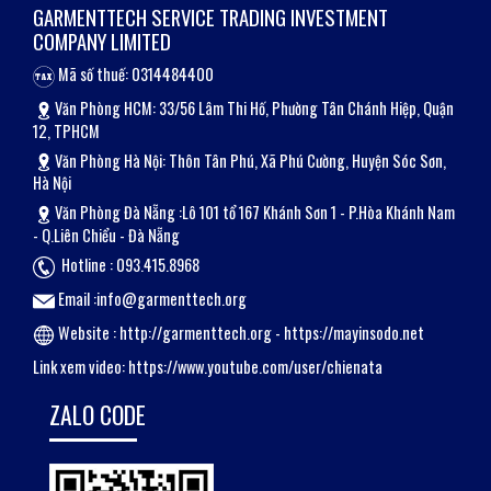
GARMENTTECH SERVICE TRADING INVESTMENT
COMPANY LIMITED
Mã số thuế: 0314484400
Văn Phòng HCM: 33/56 Lâm Thi Hố, Phường Tân Chánh Hiệp, Quận
12, TPHCM
Văn Phòng Hà Nội: Thôn Tân Phú, Xã Phú Cường, Huyện Sóc Sơn,
Hà Nội
Văn Phòng Đà Nẵng :Lô 101 tổ 167 Khánh Sơn 1 - P.Hòa Khánh Nam
- Q.Liên Chiểu - Đà Nẵng
Hotline : 093.415.8968
Email :info@garmenttech.org
Website :
http://garmenttech.org
-
https://mayinsodo.net
Link xem video:
https://www.youtube.com/user/chienata
ZALO CODE