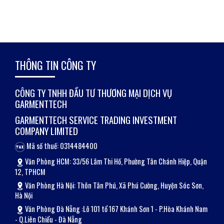
THÔNG TIN CÔNG TY
CÔNG TY TNHH ĐẦU TƯ THƯƠNG MẠI DỊCH VỤ
GARMENTTECH
GARMENTTECH SERVICE TRADING INVESTMENT
COMPANY LIMITED
Mã số thuế: 0314484400
Văn Phòng HCM: 33/56 Lâm Thi Hố, Phường Tân Chánh Hiệp, Quận
12, TPHCM
Văn Phòng Hà Nội: Thôn Tân Phú, Xã Phú Cường, Huyện Sóc Sơn,
Hà Nội
Văn Phòng Đà Nẵng :Lô 101 tổ 167 Khánh Sơn 1 - P.Hòa Khánh Nam
- Q.Liên Chiểu - Đà Nẵng