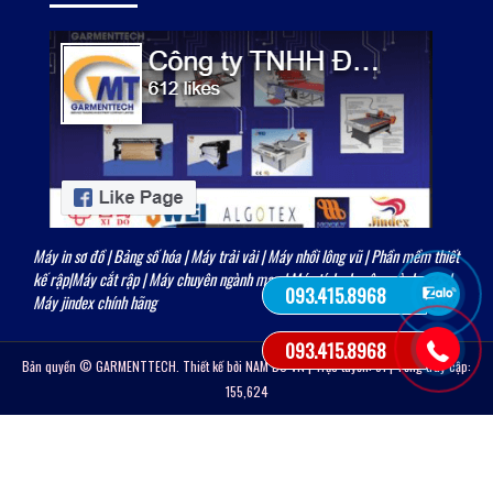
Máy in sơ đồ
|
Bảng số hóa
|
Máy trải vải
| Máy nhồi lông vũ | Phần mềm thiết
kế rập|
Máy cắt rập
|
Máy chuyên ngành may
|
Máy tính chuyên ngành may
|
093.415.8968
Máy jindex chính hãng
093.415.8968
Bản quyền © GARMENTTECH. Thiết kế bởi
NAM BO VN
| Trực tuyến: 51 | Tổng truy cập:
155,624